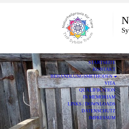
N
Sy
STARTSEITE
KONTAKT
BEHANDLUNGSMETHODEN
VITA
QUALIFIKATION
IN MEMORIAM
LINKS / DOWNLOADS
DATENSCHUTZ
IMPRESSUM